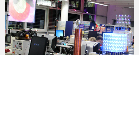
Startuplab
Bocholt
Münsterstraße 265
roboLab: B5.0.04
mechanicLab: B6.0.03
rtLab: B3.0.02