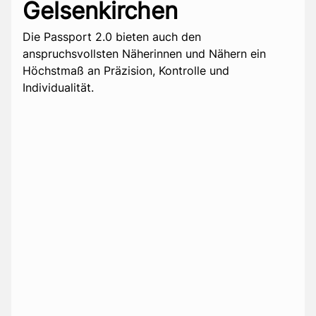
Chevalier FSG1640 AD
in Bocholt
Flachschleifmaschine zur Herstellung von plan-
parallelen Oberflächen an Stahlwerkstoffen
Arbeitsraum 1000x400 mm Plangenauigkeit
<0,1mm erreichbare Oberflächengüte Ra <0,8µm